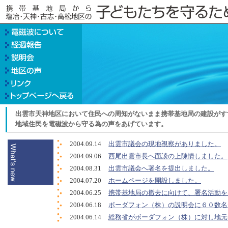
出雲市天神地区において住民への周知がないまま携帯基地局の建設がす
地域住民を電磁波から守る為の声をあげています。
2004.09.14
出雲市議会の現地視察がありました。
2004.09.06
西尾出雲市長へ面談の上陳情しました。
2004.08.31
出雲市議会へ署名を提出しました。
2004.07.20
ホームページを開設しました。
2004.06.25
携帯基地局の撤去に向けて、署名活動を
2004.06.18
ボーダフォン（株）の説明会に６０数名
2004.06.14
総務省がボーダフォン（株）に対し地元