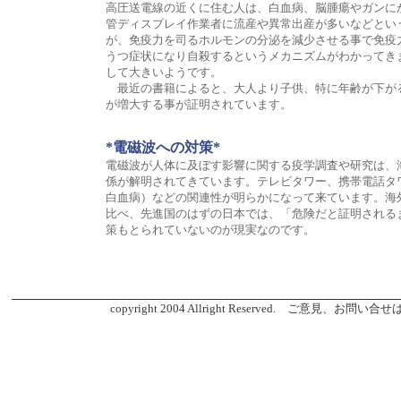
高圧送電線の近くに住む人は、白血病、脳腫瘍やガンに
管ディスプレイ作業者に流産や異常出産が多いなどとい
が、免疫力を司るホルモンの分泌を減少させる事で免疫
うつ症状になり自殺するというメカニズムがわかってき
して大きいようです。
最近の書籍によると、大人より子供、特に年齢が下が
が増大する事が証明されています。
*電磁波への対策
*
電磁波が人体に及ぼす影響に関する疫学調査や研究は、
係が解明されてきています。テレビタワー、携帯電話タ
白血病）などの関連性が明らかになって来ています。海
比べ、先進国のはずの日本では、「危険だと証明される
策もとられていないのが現実なのです。
copyright 2004 Allright Reserved. ご意見、お問い合